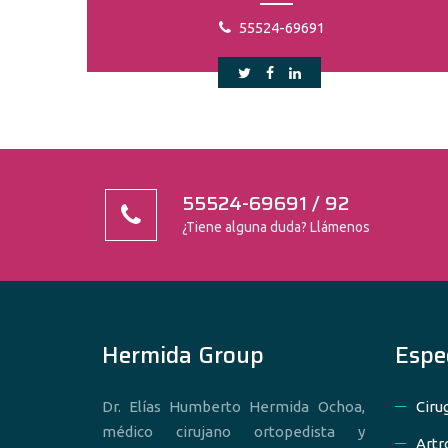
55524-69691
55524-69691 / 92
¿Tiene alguna duda? Llámenos
Hermida Group
Espe
Dr. Elías Humberto Hermida Ochoa,
Ciru
médico cirujano ortopedista y
Artr