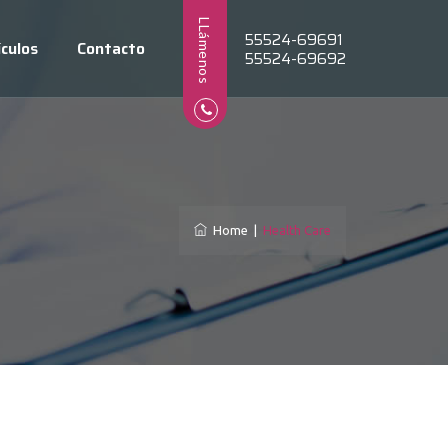
LLámenos
55524-69691
ículos
Contacto
55524-69692
Home
|
Health Care